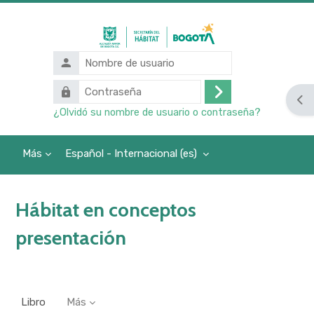
Salta al contenido principal
Nombre
de
Contraseña
usuario
Abr
Acceder
¿Olvidó su nombre de usuario o contraseña?
Más
Español - Internacional ‎(es)‎
Hábitat en conceptos
presentación
Libro
Más