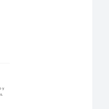
o y
s.