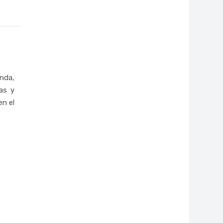
enda,
as y
en el