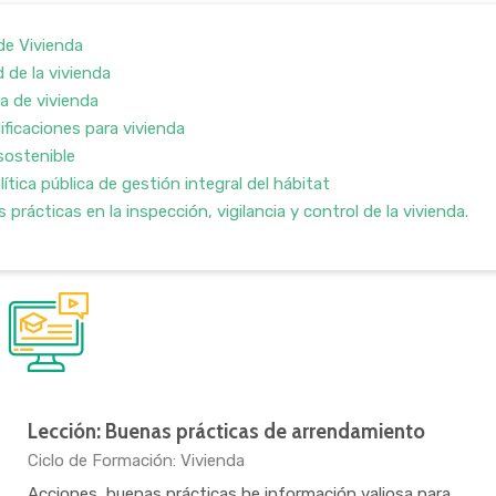
de Vivienda
 de la vivienda
 de vivienda
ficaciones para vivienda
sostenible
lítica pública de gestión integral del hábitat
rácticas en la inspección, vigilancia y control de la vivienda.
Lección: Buenas prácticas de arrendamiento
Categoría de cursos
Ciclo de Formación: Vivienda
Acciones, buenas prácticas he información valiosa para