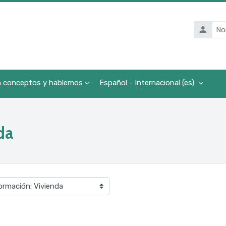
Nombre
de
usuario
n conceptos y hablemos
Español - Internacional ‎(es)‎
da